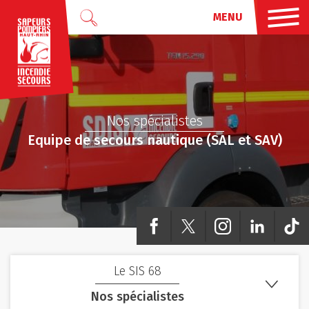
Recherche
SDIS68
Nos spécialistes
Equipe de secours nautique (SAL et SAV)
Facebook
Twitter
Instagram
Linkedin
Tiktok
Le SIS 68
Nos spécialistes